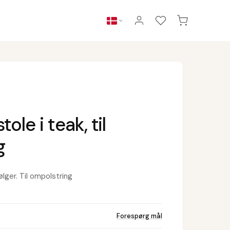
tole i teak, til
g
ger. Til ompolstring
Forespørg mål