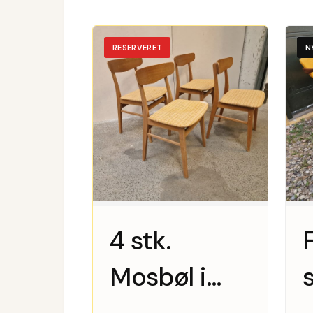
RESERVERET
N
4 stk.
Mosbøl i