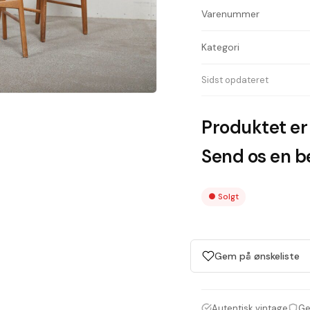
Varenummer
Kategori
Sidst opdateret
Produktet er 
Send os en be
●
Solgt
Gem på ønskeliste
Autentisk vintage
Ge