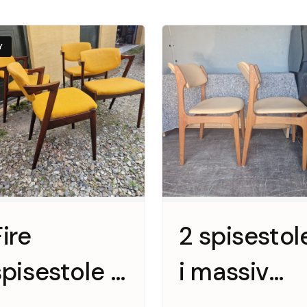
Y
Fire
2 spisestol
spisestole i
i massiv