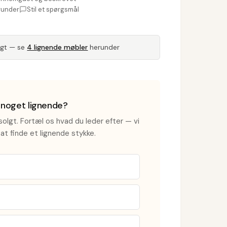
runder
Stil et spørgsmål
lgt — se
4 lignende møbler
herunder
i noget lignende?
olgt. Fortæl os hvad du leder efter — vi
at finde et lignende stykke.