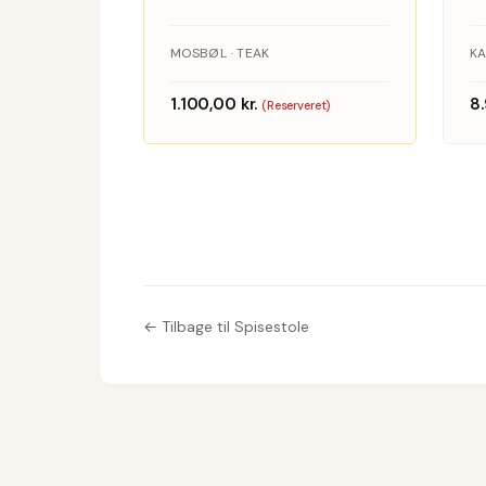
teak
MOSBØL · TEAK
1.100,00
kr.
8
(Reserveret)
← Tilbage til Spisestole