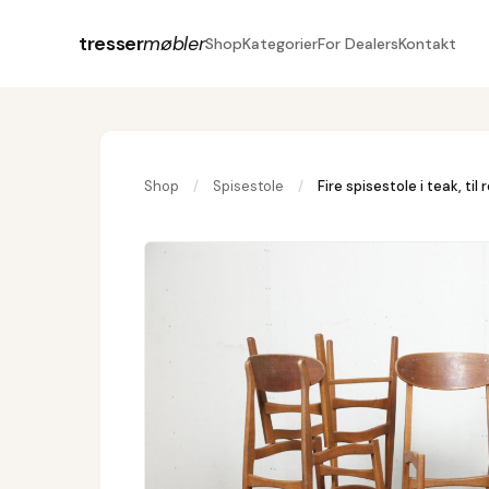
tresser
møbler
Shop
Kategorier
For Dealers
Kontakt
Shop
/
Spisestole
/
Fire spisestole i teak, til