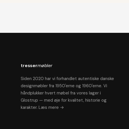
tresser
møbler
Siden 2020 har vi forhandlet autentiske danske
designmøbler fra 1950'erne og 1960'erne. Vi
håndplukker hvert møbel fra vores lager i
Glostrup — med øje for kvalitet, historie og
karakter.
Læs mere →