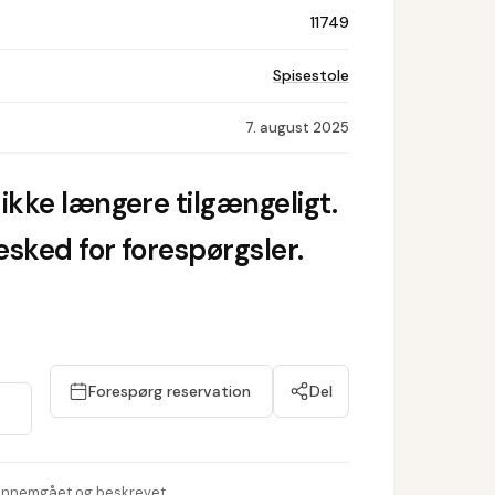
11749
Spisestole
7. august 2025
ikke længere tilgængeligt.
sked for forespørgsler.
Forespørg reservation
Del
nnemgået og beskrevet