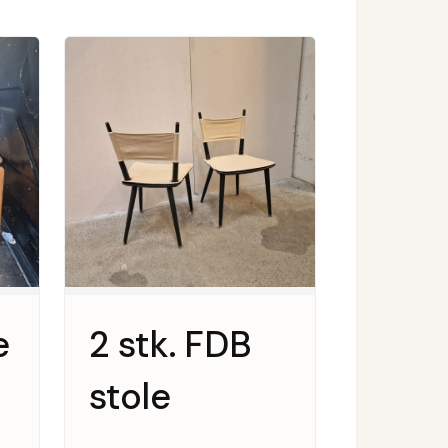
e
2 stk. FDB
stole