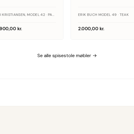
massiv
teaktræ af
palisander,
Erik buch
KAI KRISTIANSEN, MODEL 42 · PALISANDER
ERIK BUCH MODEL 49 · TEAK
model 42 af
model
.900,00
kr.
2.000,00
kr.
Kai
OD49
Se alle spisestole møbler →
Kristiansen