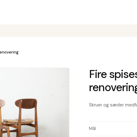
 renovering
Fire spises
renoverin
Skruer og sæder medføl
Mål