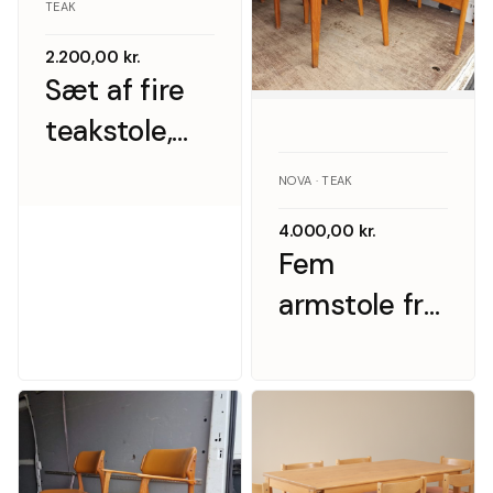
TEAK
2.200,00
kr.
Sæt af fire
teakstole,
1960’erne
NOVA · TEAK
4.000,00
kr.
Fem
armstole fra
Nova møbler