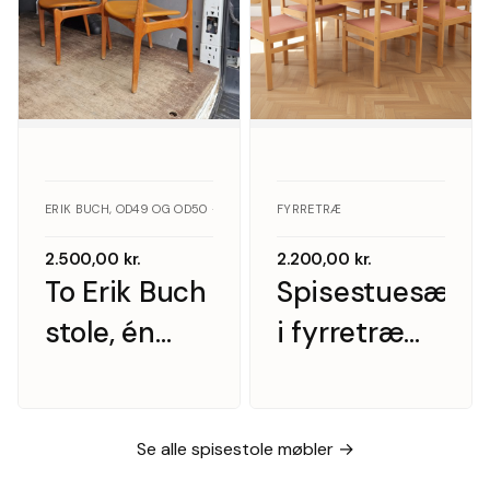
ERIK BUCH, OD49 OG OD50 · TEAK
FYRRETRÆ
2.500,00
kr.
2.200,00
kr.
To Erik Buch
Spisestuesæt
stole, én
i fyrretræ
med armlæn
med rosa
uldpolstring
Se alle spisestole møbler →