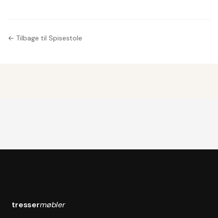
← Tilbage til Spisestole
tresser
møbler