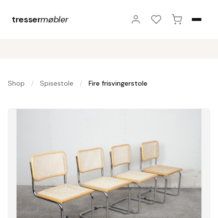
tresser
møbler
Shop
Spisestole
Fire frisvingerstole
/
/