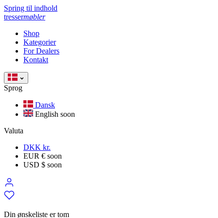
Spring til indhold
tresser
møbler
Shop
Kategorier
For Dealers
Kontakt
Sprog
Dansk
English
soon
Valuta
DKK kr.
EUR €
soon
USD $
soon
Din ønskeliste er tom