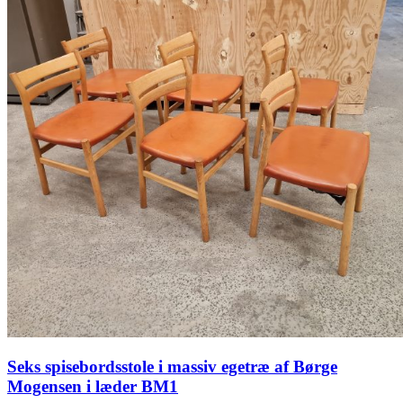
Seks spisebordsstole i massiv egetræ af Børge
Mogensen i læder BM1