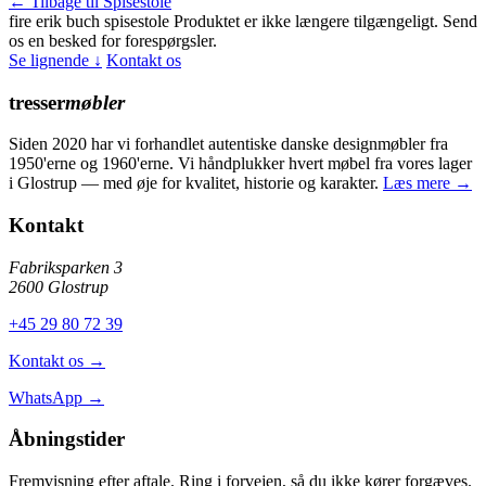
← Tilbage til Spisestole
fire erik buch spisestole
Produktet er ikke længere tilgængeligt. Send
os en besked for forespørgsler.
Se lignende ↓
Kontakt os
tresser
møbler
Siden 2020 har vi forhandlet autentiske danske designmøbler fra
1950'erne og 1960'erne. Vi håndplukker hvert møbel fra vores lager
i Glostrup — med øje for kvalitet, historie og karakter.
Læs mere →
Kontakt
Fabriksparken 3
2600 Glostrup
+45 29 80 72 39
Kontakt os →
WhatsApp →
Åbningstider
Fremvisning efter aftale. Ring i forvejen, så du ikke kører forgæves.