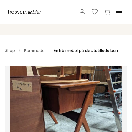
tresser
møbler
Shop
Kommode
Entré møbel på skråtstillede ben
/
/