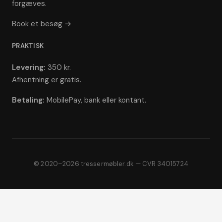
forgæves.
Book et besøg →
PRAKTISK
Levering:
350 kr.
Afhentning er gratis.
Betaling:
MobilePay, bank eller kontant.
© 2020–2026 tressermøbler.dk — CVR 34015724