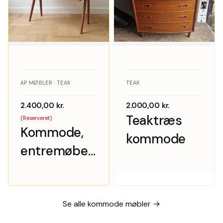
AP MØBLER · TEAK
TEAK
2.400,00
kr.
2.000,00
kr.
Teaktræs
(Reserveret)
Kommode,
kommode
entremøbel,
sengebord,
AP Møbler,
teak
Se alle kommode møbler →