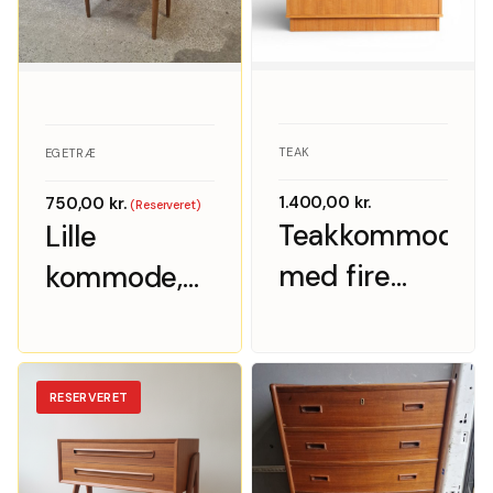
TEAK
EGETRÆ
1.400,00
kr.
750,00
kr.
(Reserveret)
Teakkommode
Lille
med fire
kommode,
skuffer,
egetræ
Danmark
1960’erne
RESERVERET