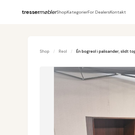
tresser
møbler
Shop
Kategorier
For Dealers
Kontakt
Shop
/
Reol
/
Én bogreol i palisander, slidt t