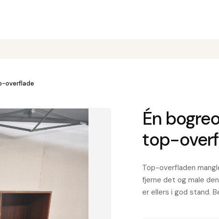
op-overflade
Én bogreol
top-overf
Top-overfladen mangle
fjerne det og male den 
er ellers i god stand. 