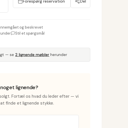
Forespørg reservation
Del
nnemgået og beskrevet
runder
Stil et spørgsmål
lgt — se
2 lignende møbler
herunder
i noget lignende?
olgt. Fortæl os hvad du leder efter — vi
at finde et lignende stykke.