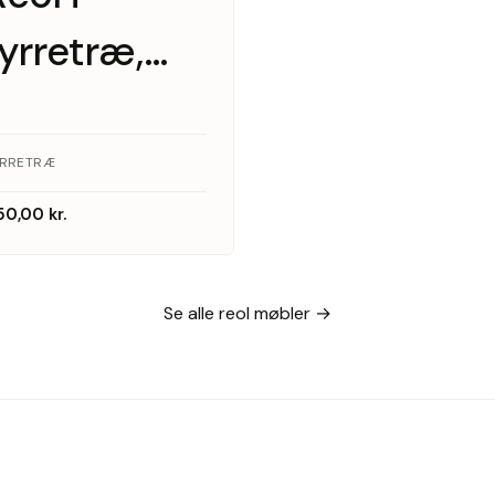
fyrretræ,
1970’erne
YRRETRÆ
50,00
kr.
Se alle reol møbler →