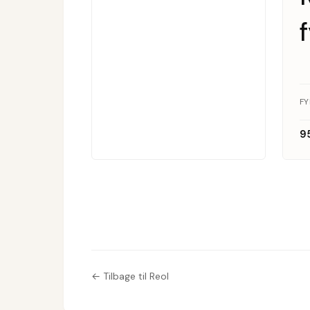
F
9
← Tilbage til Reol