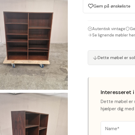
Gem på ønskeliste
Autentisk vintage
Ge
Se lignende møbler he
↓
Dette møbel er so
Interesseret 
Dette møbel er s
hjælper dig med 