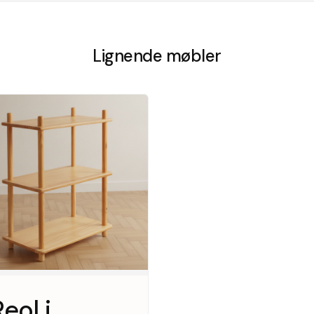
Lignende møbler
eol i