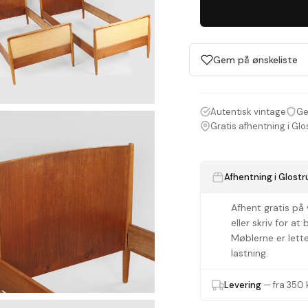
Gem på ønskeliste
Autentisk vintage
Ge
Gratis afhentning i Glo
Afhentning i Glostr
Afhent gratis på 
eller skriv for at
Møblerne er lett
lastning.
Levering
— fra 350 k