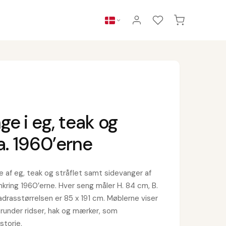
ge i eg, teak og
ca. 1960’erne
 af eg, teak og stråflet samt sidevanger af
omkring 1960’erne. Hver seng måler H. 84 cm, B.
adrasstørrelsen er 85 x 191 cm. Møblerne viser
erunder ridser, hak og mærker, som
storie.