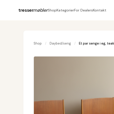
tresser
møbler
Shop
Kategorier
For Dealers
Kontakt
Shop
/
Daybed/seng
/
Et par senge i eg, teak