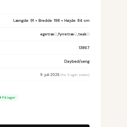
Længde: 91 × Bredde: 198 × Højde: 84 cm
egetræ
,
fyrretræ
,
teak
13867
Daybed/seng
9. juli 2026
(for 3 uger siden)
●
På lager