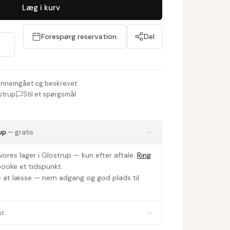
Læg i kurv
Forespørg reservation
Del
nnemgået og beskrevet
strup
Stil et spørgsmål
up
— gratis
vores lager i Glostrup — kun efter aftale.
Ring
 booke et tidspunkt.
e at læsse — nem adgang og god plads til
r.