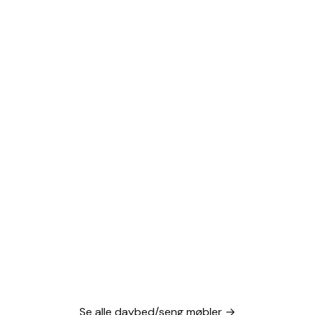
Se alle daybed/seng møbler →