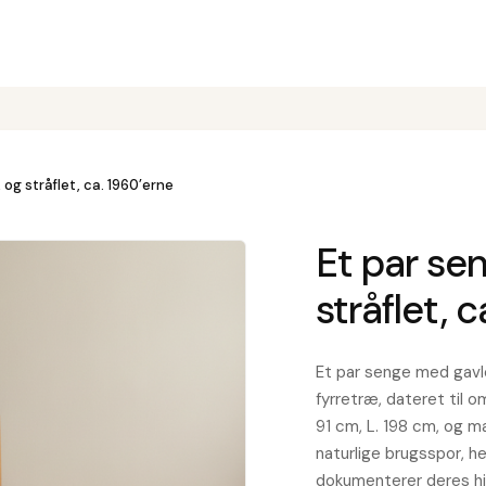
 og stråflet, ca. 1960’erne
Et par sen
stråflet, 
Et par senge med gavle
fyrretræ, dateret til 
91 cm, L. 198 cm, og m
naturlige brugsspor, h
dokumenterer deres hi