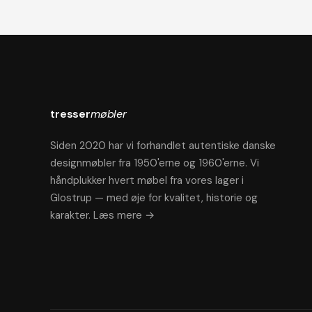
tresser
møbler
Siden 2020 har vi forhandlet autentiske danske
designmøbler fra 1950'erne og 1960'erne. Vi
håndplukker hvert møbel fra vores lager i
Glostrup — med øje for kvalitet, historie og
karakter.
Læs mere →