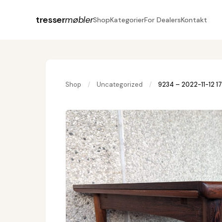
tresser
møbler
Shop
Kategorier
For Dealers
Kontakt
Shop
/
Uncategorized
/
9234 – 2022-11-12 1