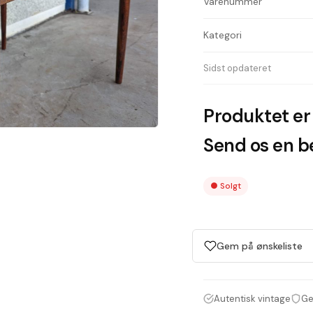
Varenummer
Kategori
Sidst opdateret
Produktet er 
Send os en be
●
Solgt
Gem på ønskeliste
Autentisk vintage
Ge