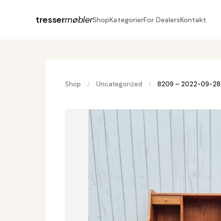
tresser
møbler
Shop
Kategorier
For Dealers
Kontakt
Shop
/
Uncategorized
/
8209 – 2022-09-28