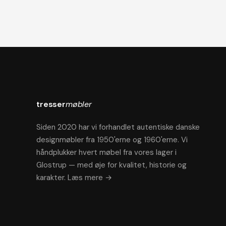
tresser
møbler
Siden 2020 har vi forhandlet autentiske danske
designmøbler fra 1950'erne og 1960'erne. Vi
håndplukker hvert møbel fra vores lager i
Glostrup — med øje for kvalitet, historie og
karakter.
Læs mere →