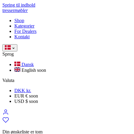
Spring til indhold
tresser
møbler
Shop
Kategorier
For Dealers
Kontakt
Sprog
Dansk
English
soon
Valuta
DKK kr.
EUR €
soon
USD $
soon
Din ønskeliste er tom