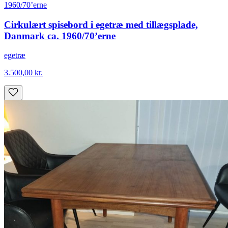
Cirkulært spisebord i egetræ med tillægsplade,
Danmark ca. 1960/70’erne
egetræ
3.500,00
kr.