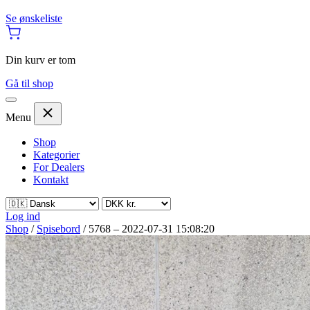
Se ønskeliste
Din kurv er tom
Gå til shop
Menu
Shop
Kategorier
For Dealers
Kontakt
Log ind
Shop
/
Spisebord
/
5768 – 2022-07-31 15:08:20