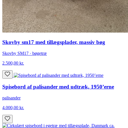
Skovby sm17 med tillægsplader, massiv bøg
Skovby SM17 · bøgetræ
2.500,00
kr.
Spisebord af palisander med udtræk, 1950’erne
palisander
4.000,00
kr.