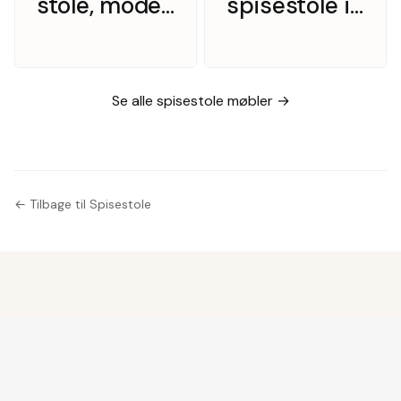
stole, model
spisestole i
310 – teak
massiv
med sort
egetræ,
læder
Knud Færch
Se alle spisestole møbler →
model 343
← Tilbage til Spisestole