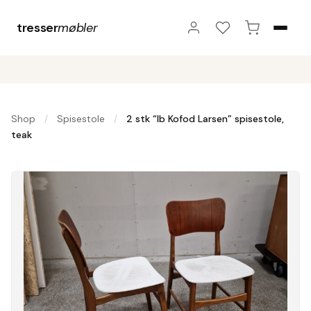
tresser
møbler
Shop
Spisestole
2 stk “Ib Kofod Larsen” spisestole,
/
/
teak