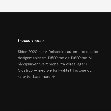
tresser
møbler
Siden 2020 har vi forhandlet autentiske danske
designmøbler fra 1950'erne og 1960'erne. Vi
håndplukker hvert møbel fra vores lager i
Glostrup — med øje for kvalitet, historie og
karakter.
Læs mere →