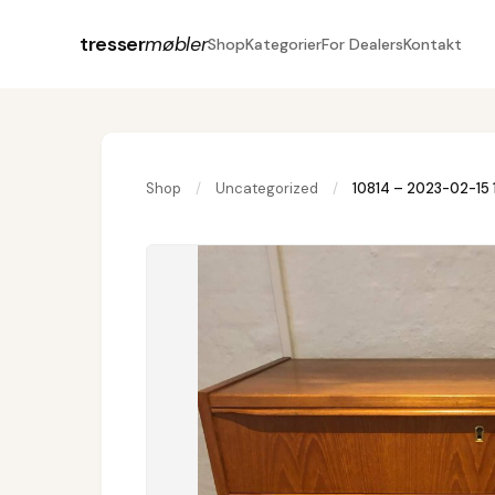
tresser
møbler
Shop
Kategorier
For Dealers
Kontakt
Shop
/
Uncategorized
/
10814 – 2023-02-15 