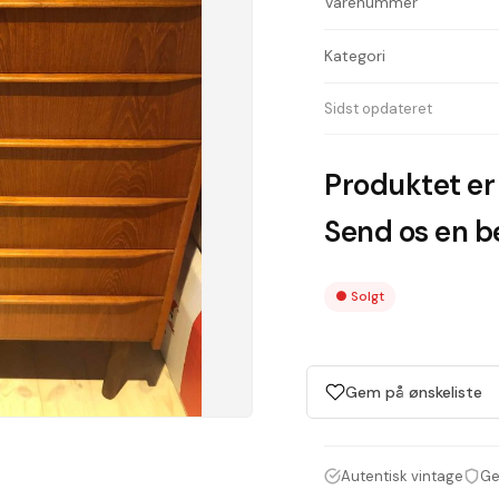
Varenummer
Kategori
Sidst opdateret
Produktet er 
Send os en be
●
Solgt
Gem på ønskeliste
Autentisk vintage
Ge