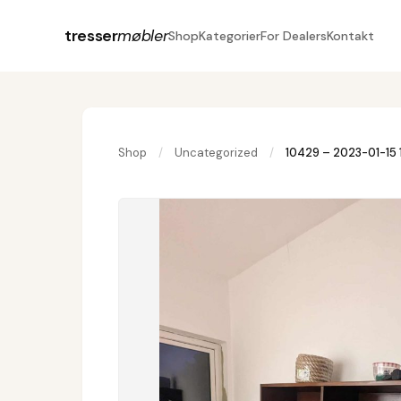
tresser
møbler
Shop
Kategorier
For Dealers
Kontakt
Shop
/
Uncategorized
/
10429 – 2023-01-15 1