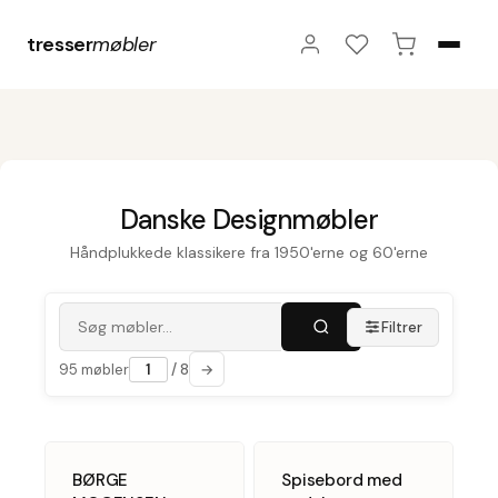
tresser
møbler
Danske Designmøbler
Håndplukkede klassikere fra 1950'erne og 60'erne
Filtrer
95 møbler
/ 8
→
5
5
BØRGE
NY
Spisebord med