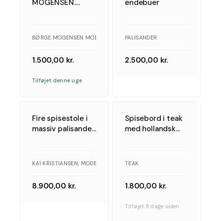
MOGENSEN.
endebuer
Frederericia
Stolefabrik. Et par
højryggede
BØRGE MOGENSEN MODEL 2258, FREDERICIA STOLEFABRIK · EGETRÆ
PALISANDER
lænestole af
egetræ, model
1.500,00
kr.
2.500,00
kr.
2258 (2).
Tilføjet denne uge
5
5
Fire spisestole i
Spisebord i teak
massiv palisander,
med hollandsk
model 42 af Kai
udtræk
Kristiansen
KAI KRISTIANSEN, MODEL 42 · PALISANDER
TEAK
8.900,00
kr.
1.800,00
kr.
Tilføjet 8 dage siden
4
5