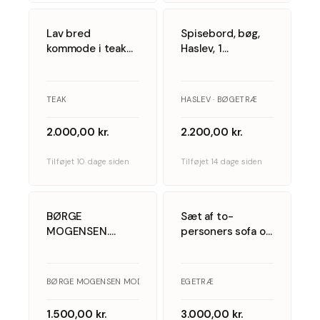
Lav bred
Spisebord, bøg,
kommode i teak
Haslev, 1
med to skuffer og
tillægsplade
sortmalet top
TEAK
HASLEV · BØGETRÆ
2.000,00
kr.
2.200,00
kr.
Tilføjet 10 dage siden
Tilføjet 14 dage siden
5
5
BØRGE
Sæt af to-
MOGENSEN.
personers sofa og
Fredericia
en lænestol,
Stolefabrik. Et par
massivt egetræ
højryggede
og stribet tekstil,
BØRGE MOGENSEN MODEL 2258, FREDERICIA STOLEFABRIK · EGETRÆ
EGETRÆ
lænestole af
dansk
egetræ, model
møbelproducent,
1.500,00
kr.
3.000,00
kr.