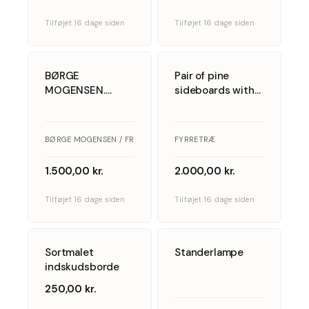
2258 (2).
1950/60&#8217;erne,
(2).
Tilføjet 16 dage siden
Tilføjet 16 dage siden
5
5
BØRGE
Pair of pine
MOGENSEN.
sideboards with
Frederericia
doors,
Stolefabrik. To-
Scandinavian
personers sofa af
furniture
BØRGE MOGENSEN / FREDERICIA STOLEFABRIK · EGETRÆ
FYRRETRÆ
egetræ, model
manufacturer,
2259.
1970s, (2).
1.500,00
kr.
2.000,00
kr.
Tilføjet 16 dage siden
Tilføjet 16 dage siden
3
5
Sortmalet
Standerlampe
indskudsborde
250,00
kr.