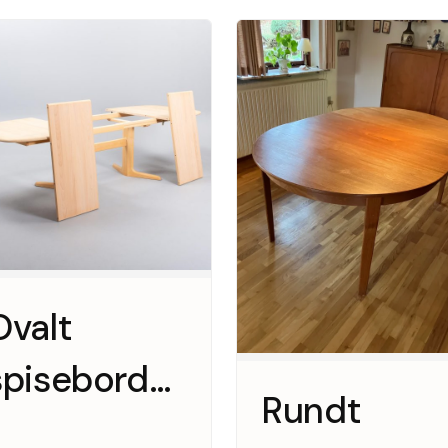
Ovalt
spisebord
Rundt
m. to