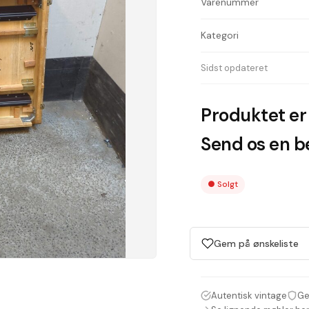
Varenummer
Kategori
Sidst opdateret
Produktet er 
Send os en be
●
Solgt
Gem på ønskeliste
Autentisk vintage
Ge