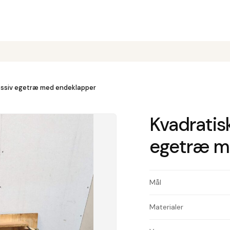
massiv egetræ med endeklapper
Kvadratis
egetræ m
Mål
Materialer