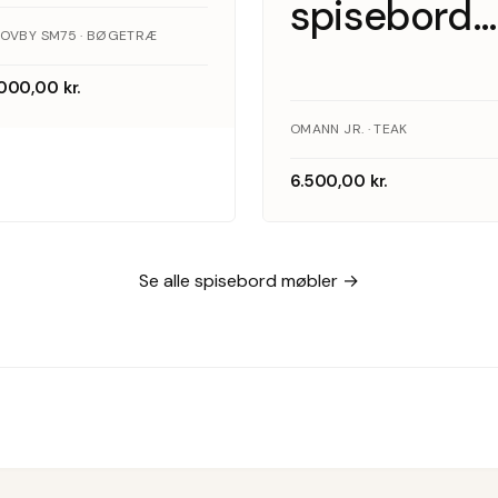
spisebord
tillægsplader.
OVBY SM75 · BØGETRÆ
med 4
Skovby
.000,00
kr.
tillægsplad
OMANN JR. · TEAK
Møbelfabrik
teak
6.500,00
kr.
Se alle spisebord møbler →