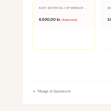
egetræ,
KURT ØSTERVIG / KP MØBLER · EGETRÆ
SK
Kurt
6.500,00
kr.
3
(Reserveret)
Østervig
← Tilbage til Spisebord