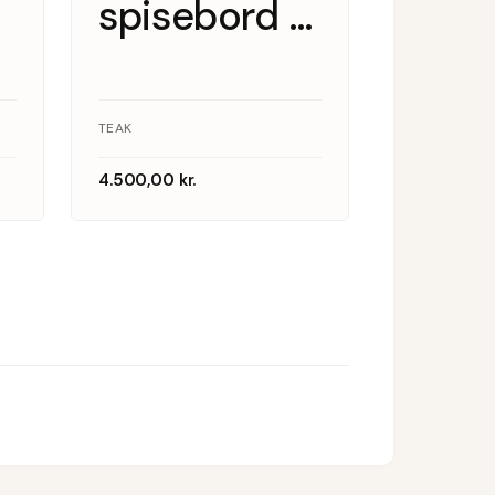
spisebord i
teak med
er,
butterfly
TEAK
tillægsplader
4.500,00
kr.