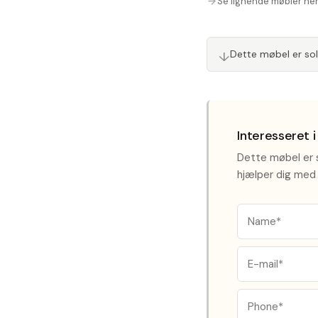
Se lignende møbler he
↓
Dette møbel er so
Interesseret 
Dette møbel er s
hjælper dig med 