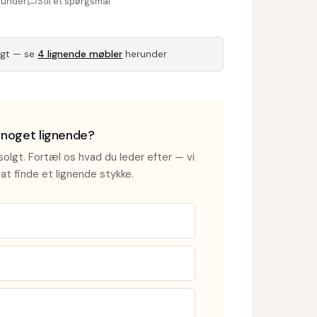
runder
Stil et spørgsmål
lgt — se
4 lignende møbler
herunder
i noget lignende?
olgt. Fortæl os hvad du leder efter — vi
at finde et lignende stykke.