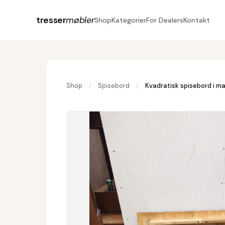
tresser
møbler
Shop
Kategorier
For Dealers
Kontakt
Shop
/
Spisebord
/
Kvadratisk spisebord i 