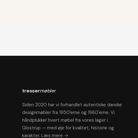
tresser
møbler
Siden 2020 har vi forhandlet autentiske danske
designmøbler fra 1950'erne og 1960'erne. Vi
håndplukker hvert møbel fra vores lager i
Glostrup — med øje for kvalitet, historie og
karakter.
Læs mere →