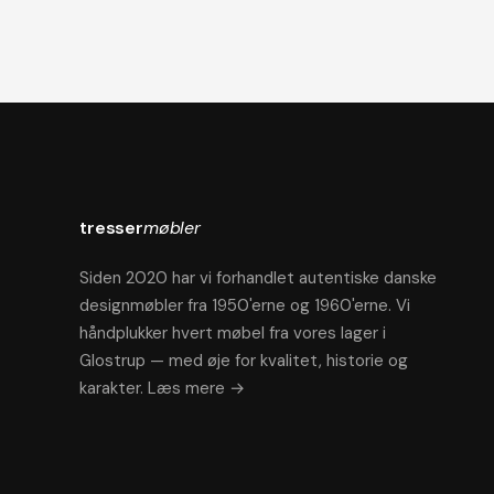
tresser
møbler
Siden 2020 har vi forhandlet autentiske danske
designmøbler fra 1950'erne og 1960'erne. Vi
håndplukker hvert møbel fra vores lager i
Glostrup — med øje for kvalitet, historie og
karakter.
Læs mere →