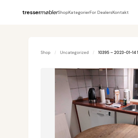
tresser
møbler
Shop
Kategorier
For Dealers
Kontakt
Shop
/
Uncategorized
/
10395 – 2023-01-14 